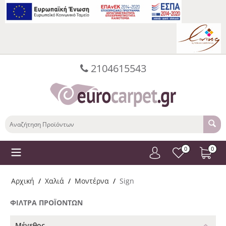
2104615543
0
0
Αρχική
/
Χαλιά
/
Μοντέρνα
/
Sign
ΦΊΛΤΡΑ ΠΡΟΪΌΝΤΩΝ
Μέγεθος