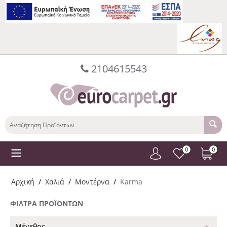
2104615543
0
0
Αρχική
/
Χαλιά
/
Μοντέρνα
/
Karma
ΦΊΛΤΡΑ ΠΡΟΪΌΝΤΩΝ
Μέγεθος