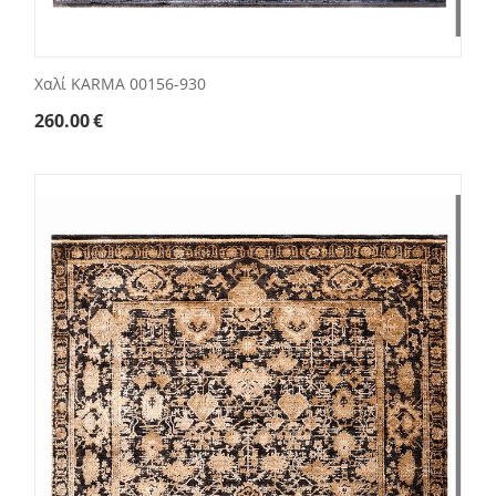
Χαλί KARMA 00156-930
260.00
€