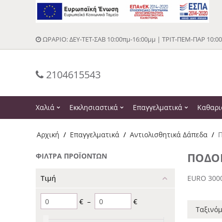
ΩΡΑΡΙΟ: ΔΕΥ-ΤΕΤ-ΣΑΒ 10:00πμ-16:00μμ | ΤΡΙΤ-ΠΕΜ-ΠΑΡ 10:0
2104615543
Χαλιά
Εκκλησιαστικά
Επαγγελματικά
Καθαρι
Αρχική
/
Επαγγελματικά
/
Αντιολισθητικά Δάπεδα
/
ΠΟΔΟ
ΦΊΛΤΡΑ ΠΡΟΪΌΝΤΩΝ
Τιμή
EURO 300
€
–
€
Ταξινόμ