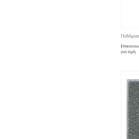
Ποδόμακ
Επικοινω
για τιμή.