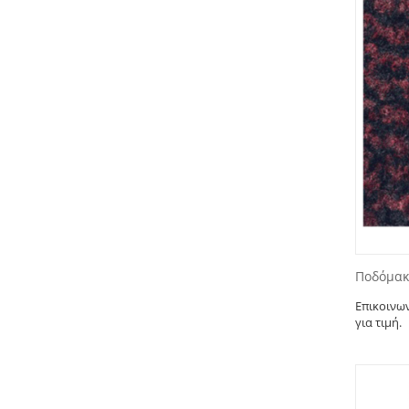
Ποδόμακ
Επικοινω
για τιμή.