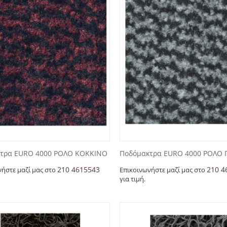
τρα EURO 4000 ΡΟΛΟ KOKKINO
Ποδόμακτρα EURO 4000 ΡΟΛΟ Γ
210 4615543
210 4
νήστε μαζί μας στο
Επικοινωνήστε μαζί μας στο
για τιμή.