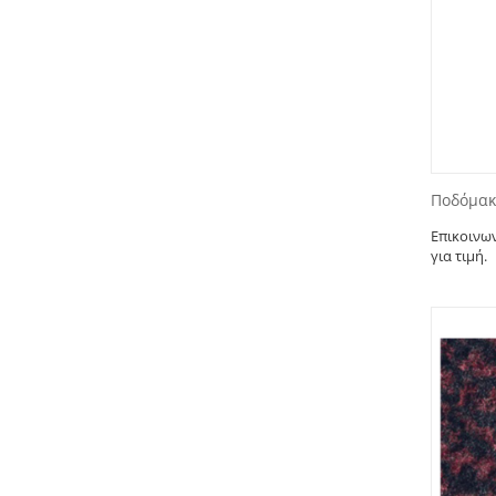
Ποδόμακ
Επικοινω
για τιμή.