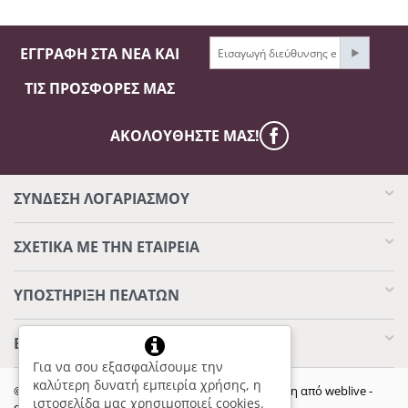
ΕΓΓΡΑΦΉ ΣΤΑ ΝΈΑ ΚΑΙ
ΤΙΣ ΠΡΟΣΦΟΡΈΣ ΜΑΣ
ΑΚΟΛΟΥΘΉΣΤΕ ΜΑΣ!
ΣΥΝΔΕΣΗ ΛΟΓΑΡΙΑΣΜΟΥ​
ΣΧΕΤΙΚΆ ΜΕ ΤΗΝ ΕΤΑΙΡΕΊΑ
ΥΠΟΣΤΉΡΙΞΗ ΠΕΛΑΤΏΝ
ΕΠΙΚΟΙΝΩΝΊΑ
Για να σου εξασφαλίσουμε την
καλύτερη δυνατή εμπειρία χρήσης, η
© 2020 - 2026 Eurocarpet - Mazemenos. Υποστήριξη από
weblive -
ιστοσελίδα μας χρησιμοποιεί cookies.
eshop specialists