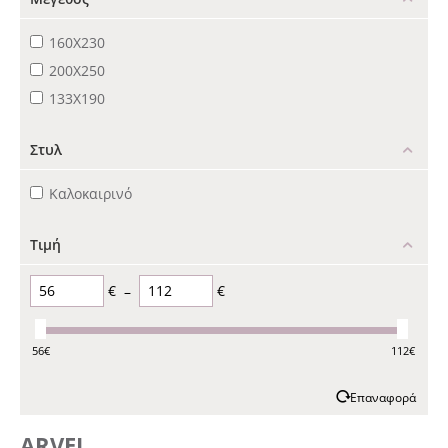
160X230
200X250
133Χ190
Στυλ
Καλοκαιρινό
Τιμή
€
–
€
56
€
112
€
Επαναφορά
ARVEL