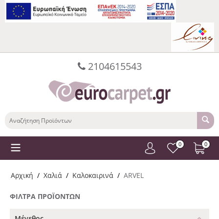
2104615543
0
0
Αρχική
/
Χαλιά
/
Καλοκαιρινά
/
ARVEL
ΦΊΛΤΡΑ ΠΡΟΪΌΝΤΩΝ
Μέγεθος