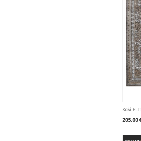
Χαλί ELI
205.00