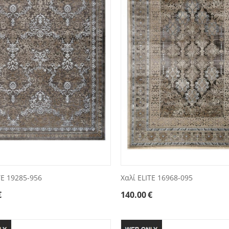
TE 19285-956
Χαλί ELITE 16968-095
€
140.00
€