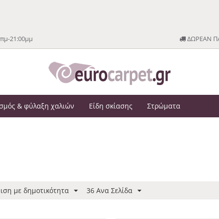
0πμ-21:00μμ
ΔΩΡΕΑΝ ΠΑ
σμός & φύλαξη χαλιών
Είδη σκίασης
Στρώματα
ιση με δημοτικότητα
36 Ανα Σελίδα