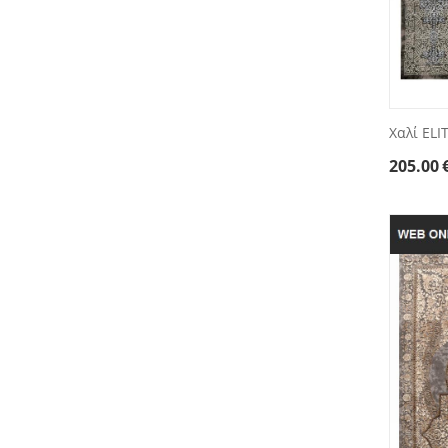
Χαλί ELI
205.00