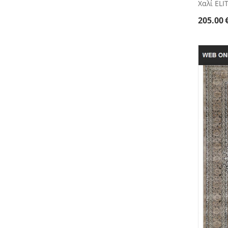
Χαλί ELI
205.00