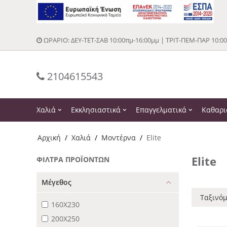
ΩΡΑΡΙΟ: ΔΕΥ-ΤΕΤ-ΣΑΒ 10:00πμ-16:00μμ | ΤΡΙΤ-ΠΕΜ-ΠΑΡ 10:0
2104615543
Χαλιά
Εκκλησιαστικά
Επαγγελματικά
Καθαρι
Αρχική
/
Χαλιά
/
Μοντέρνα
/
Elite
Elite
ΦΊΛΤΡΑ ΠΡΟΪΌΝΤΩΝ
Μέγεθος
Ταξινόμ
160X230
200X250