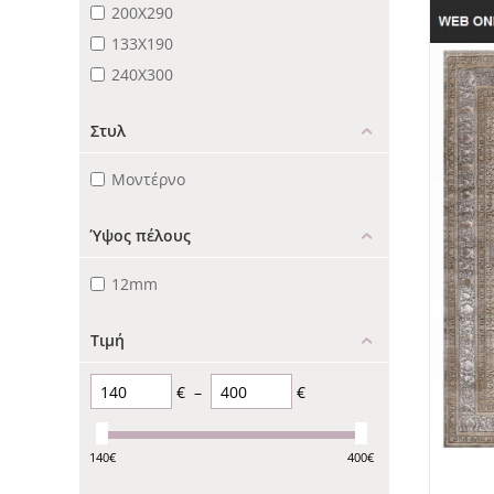
200X290
133Χ190
240X300
Στυλ
Μοντέρνο
Ύψος πέλους
12mm
Τιμή
€
–
€
140
€
400
€