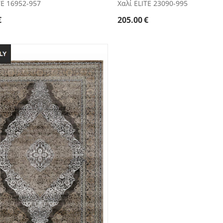
TE 16952-957
Χαλί ELITE 23090-995
€
205.00
€