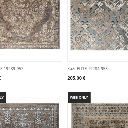
TE 19289-957
Χαλί ELITE 19284-953
€
205.00
€