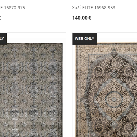
TE 16870-975
Χαλί ELITE 16968-953
€
140.00
€