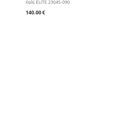
Χαλί ELITE 23045-090
140.00
€