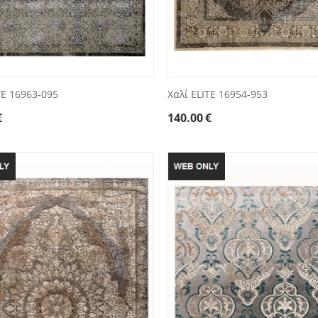
TE 16963-095
Χαλί ELITE 16954-953
€
140.00
€